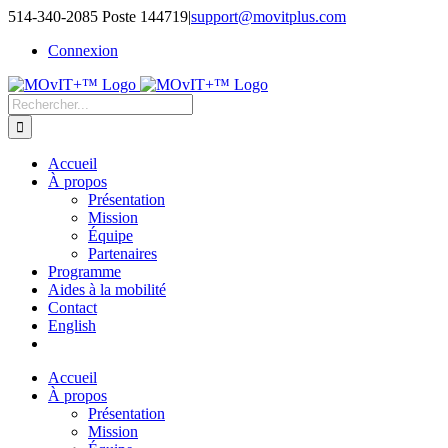
514-340-2085 Poste 144719
|
support@movitplus.com
Connexion
Accueil
À propos
Présentation
Mission
Équipe
Partenaires
Programme
Aides à la mobilité
Contact
English
Accueil
À propos
Présentation
Mission