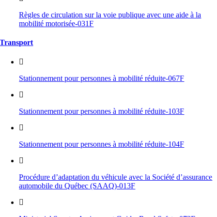
Règles de circulation sur la voie publique avec une aide à la
mobilité motorisée-031F
Transport
Stationnement pour personnes à mobilité réduite-067F
Stationnement pour personnes à mobilité réduite-103F
Stationnement pour personnes à mobilité réduite-104F
Procédure d’adaptation du véhicule avec la Société d’assurance
automobile du Québec (SAAQ)-013F