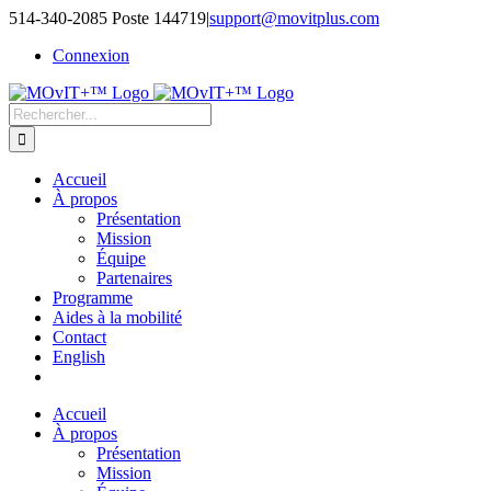
514-340-2085 Poste 144719
|
support@movitplus.com
Connexion
Accueil
À propos
Présentation
Mission
Équipe
Partenaires
Programme
Aides à la mobilité
Contact
English
Accueil
À propos
Présentation
Mission