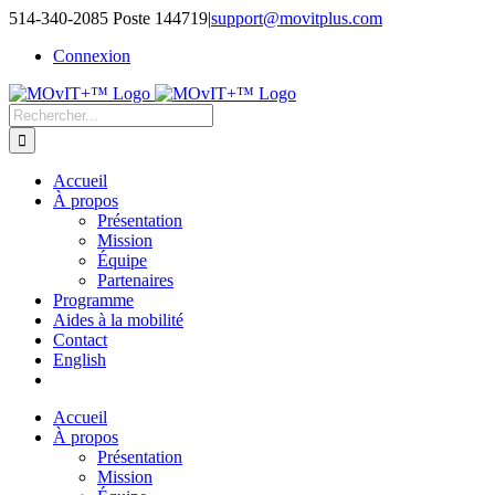
514-340-2085 Poste 144719
|
support@movitplus.com
Connexion
Accueil
À propos
Présentation
Mission
Équipe
Partenaires
Programme
Aides à la mobilité
Contact
English
Accueil
À propos
Présentation
Mission